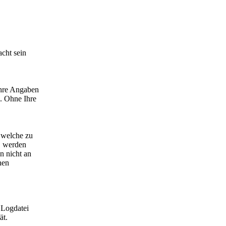
acht sein
Ihre Angaben
. Ohne Ihre
 welche zu
, werden
n nicht an
hen
r Logdatei
ät.