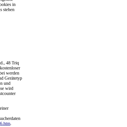
ookies in
s stehen
., 48 Triq
 kostenloser
abei werden
nd Gerätetyp
en und
sse wird
stcounter
einer
sucherdaten
76.htm
.