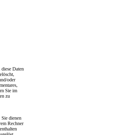
n diese Daten
elöscht,
 und/oder
mentares,
rn Sie im
ben zu
 Sie dienen
Ihrem Rechner
enthalten
sgelöst