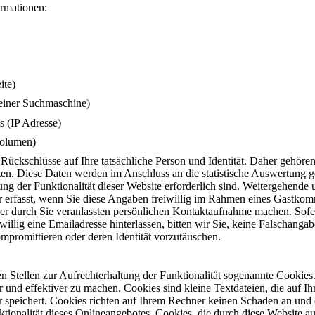
rmationen:
ite)
 einer Suchmaschine)
 (IP Adresse)
volumen)
Rückschlüsse auf Ihre tatsächliche Person und Identität. Daher gehöre
n. Diese Daten werden im Anschluss an die statistische Auswertung g
tung der Funktionalität dieser Website erforderlich sind. Weitergehende
erfasst, wenn Sie diese Angaben freiwillig im Rahmen eines Gastkom
ner durch Sie veranlassten persönlichen Kontaktaufnahme machen. Sofe
llig eine Emailadresse hinterlassen, bitten wir Sie, keine Falschanga
mpromittieren oder deren Identität vorzutäuschen.
 Stellen zur Aufrechterhaltung der Funktionalität sogenannte Cookies.
r und effektiver zu machen. Cookies sind kleine Textdateien, die auf 
 speichert. Cookies richten auf Ihrem Rechner keinen Schaden an und 
ktionalität dieses Onlineangebotes. Cookies, die durch diese Website au