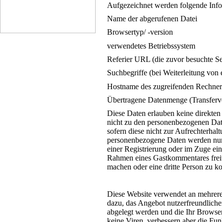
Aufgezeichnet werden folgende Info
Name der abgerufenen Datei
Browsertyp/ -version
verwendetes Betriebssystem
Referier URL (die zuvor besuchte Se
Suchbegriffe (bei Weiterleitung von
Hostname des zugreifenden Rechners
Übertragene Datenmenge (Transfer
Diese Daten erlauben keine direkten 
nicht zu den personenbezogenen Date
sofern diese nicht zur Aufrechterhal
personenbezogene Daten werden nur 
einer Registrierung oder im Zuge ei
Rahmen eines Gastkommentares freiwi
machen oder eine dritte Person zu ko
Diese Website verwendet an mehreren
dazu, das Angebot nutzerfreundliche
abgelegt werden und die Ihr Browser
keine Viren, verbessern aber die Fun