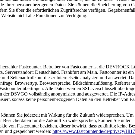
ile Ihrer personenbezogenen Daten. Sie können die Speicherung von C
ern Sie über die erforderlichen Zugriffsrechte verfügen. Gegebenenfall
r Website nicht alle Funktionen zur Verfügung.
erzähler Fastcounter. Betreiber von Fastcounter ist die DEVROCK Ltd
. Serverstandort: Deutschland, Frankfurt am Main. Fastcounter ist ein
und Seitenaufrufe auf dieser Internetseite analysiert und auswertet. D
nfrage, Browsertyp, Browsersprache, Bildschirmauflösung, Referrer u
Fastcounter übertragen. Alle Daten werden SSL-verschlüsselt übertrag
ien der DSVGO vollständig anonymisiert und ausgewertet. Die IP-Adre
iert, sodass keine personenbezogenen Daten an den Betreiber von Fa
können Sie jederzeit mit Wirkung für die Zukunft widersprechen. Um 
r Besucherdaten für die Zukunft zu widersprechen, können Sie unter
ie von Fastcounter beziehen, dieser bewirkt, dass zukünftig keine Be
ben und gespeichert werden:
https://www.fastcounter.de/de/privacy/181