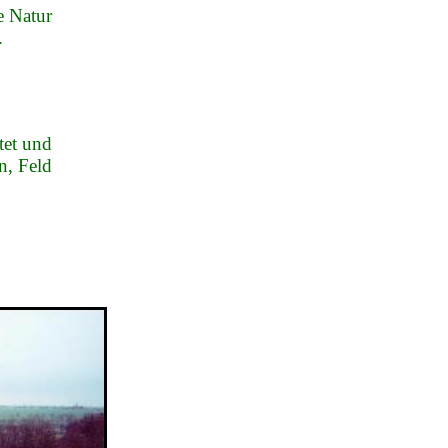
e Natur
.
tet und
n, Feld