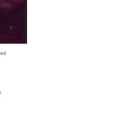
lend
k
-