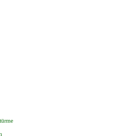
türme
n